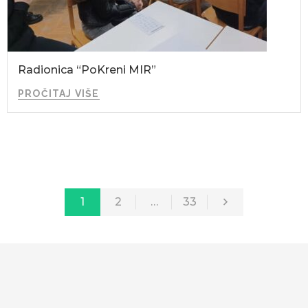
Radionica “PoKreni MIR”
PROČITAJ VIŠE
1
2
…
33