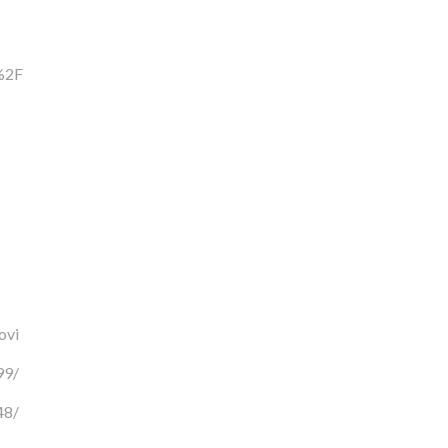
=%2F
ovi
99/
48/