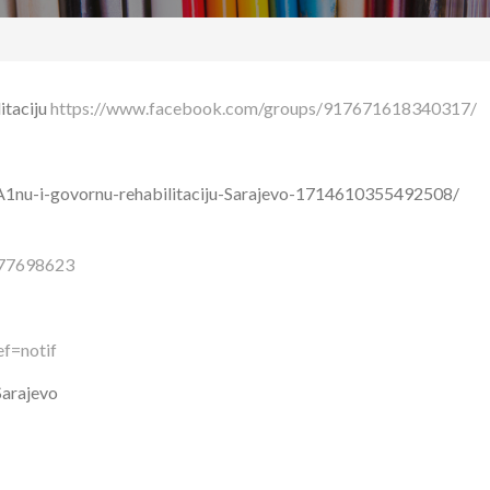
itaciju
https://www.facebook.com/groups/917671618340317/
nu-i-govornu-rehabilitaciju-Sarajevo-1714610355492508/
677698623
ef=notif
Sarajevo