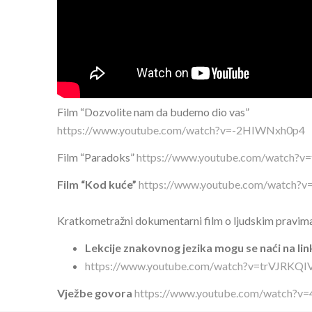
Film “Dozvolite nam da budemo dio vas”
https://www.youtube.com/watch?v=-2HIWNxh0p4
Film “Paradoks”
https://www.youtube.com/watch?
Film “Kod kuće”
https://www.youtube.com/watch?
Kratkometražni dokumentarni film o ljudskim pravima 
Lekcije znakovnog jezika mogu se naći na lin
https://www.youtube.com/watch?v=trVJRKQI
Vježbe govora
https://www.youtube.com/watch?v