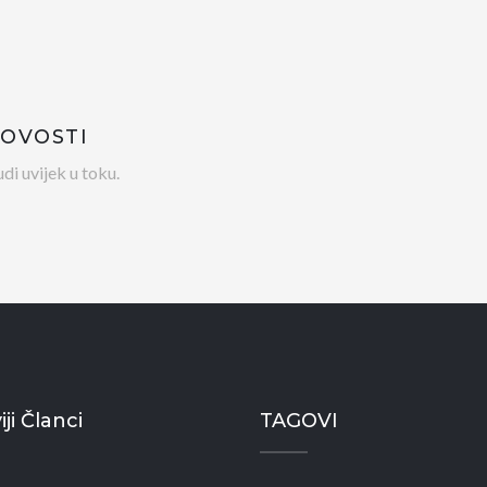
NOVOSTI
di uvijek u toku.
ji Članci
TAGOVI