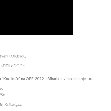
v=tveNTOKbsdQ
v=oDTlLdDOCzI
“Kod kuće” na OFF-2012 u Bihaću osvojio je II mjesto.
ku:
VSc
=4mXsfLztgcc