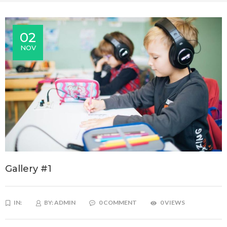
02
NOV
Gallery #1
IN:
BY:
ADMIN
0 COMMENT
0 VIEWS