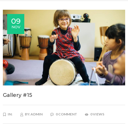
09
NOV
Gallery #15
IN:
BY:
ADMIN
0 COMMENT
0 VIEWS