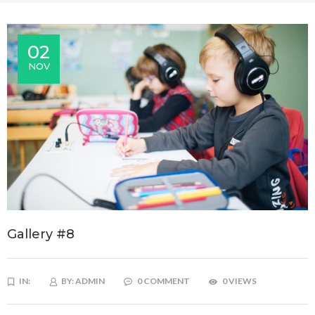
02
NOV
Gallery #8
IN:
BY:
ADMIN
0 COMMENT
0 VIEWS