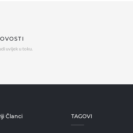
NOVOSTI
di uvijek u toku.
ji Članci
TAGOVI