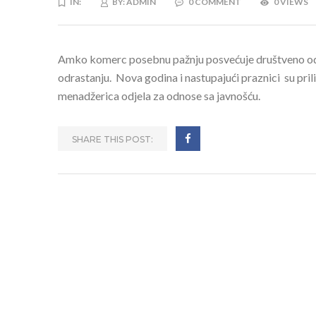
IN:
BY:
ADMIN
0 COMMENT
0 VIEWS
Amko komerc posebnu pažnju posvećuje društveno odg
odrastanju. Nova godina i nastupajući praznici su pril
menadžerica odjela za odnose sa javnošću.
SHARE THIS POST: