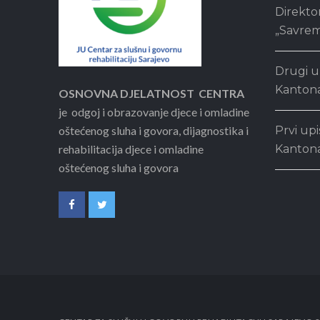
Direkto
„Savrem
Drugi u
Kantona
OSNOVNA DJELATNOST CENTRA
je odgoj i obrazovanje djece i omladine
oštećenog sluha i govora, dijagnostika i
Prvi upi
rehabilitacija djece i omladine
Kantona
oštećenog sluha i govora