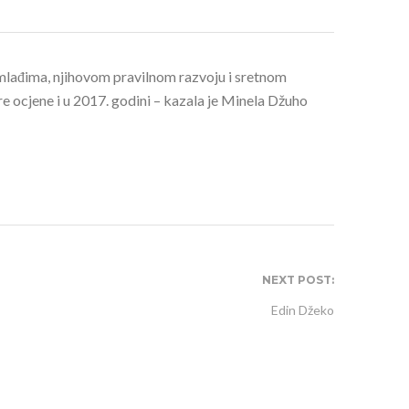
lađima, njihovom pravilnom razvoju i sretnom
re ocjene i u 2017. godini – kazala je Minela Džuho
NEXT POST:
Edin Džeko