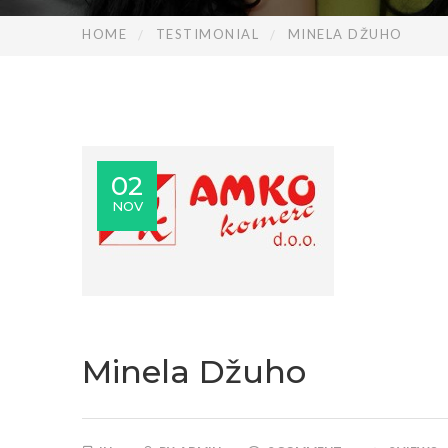
HOME
TESTIMONIAL
MINELA DŽUHO
02
NOV
Minela Džuho