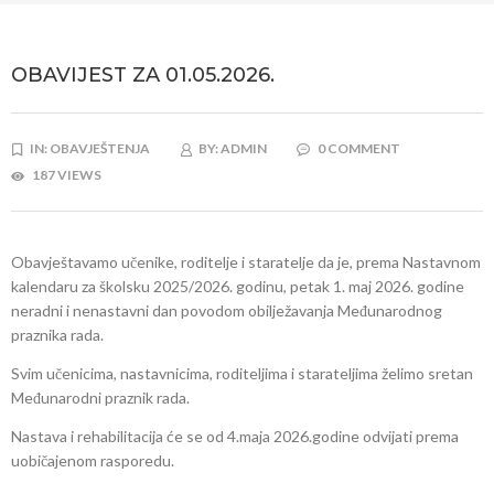
OBAVIJEST ZA 01.05.2026.
IN:
OBAVJEŠTENJA
BY:
ADMIN
0 COMMENT
187 VIEWS
Obavještavamo učenike, roditelje i staratelje da je, prema Nastavnom
kalendaru za školsku 2025/2026. godinu, petak 1. maj 2026. godine
neradni i nenastavni dan povodom obilježavanja Međunarodnog
praznika rada.
Svim učenicima, nastavnicima, roditeljima i starateljima želimo sretan
Međunarodni praznik rada.
Nastava i rehabilitacija će se od 4.maja 2026.godine odvijati prema
uobičajenom rasporedu.