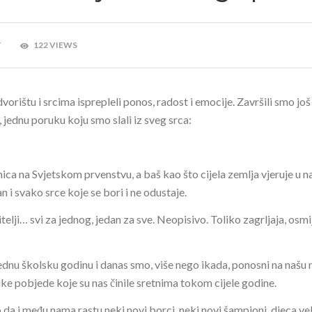
T
122 VIEWS
orištu i srcima isprepleli ponos, radost i emocije. Završili smo još
, jednu poruku koju smo slali iz sveg srca:
a na Svjetskom prvenstvu, a baš kao što cijela zemlja vjeruje u n
 i svako srce koje se bori i ne odustaje.
telji… svi za jednog, jedan za sve. Neopisivo. Toliko zagrljaja, osmi
jednu školsku godinu i danas smo, više nego ikada, ponosni na našu m
ike pobjede koje su nas činile sretnima tokom cijele godine.
da i među nama rastu neki novi borci, neki novi šampioni, djeca ve