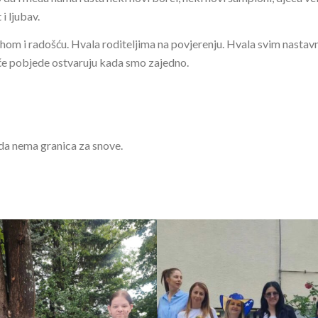
i ljubav.
ehom i radošću. Hvala roditeljima na povjerenju. Hvala svim nastavn
eće pobjede ostvaruju kada smo zajedno.
ada nema granica za snove.