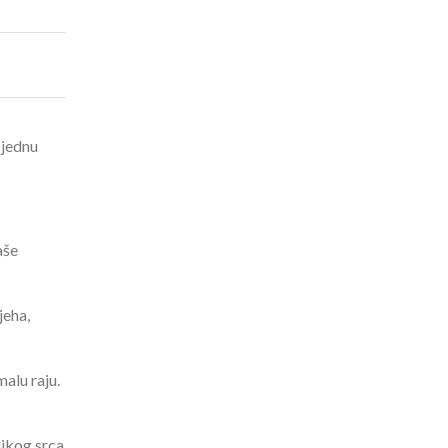
 jednu
aše
jeha,
alu raju.
likog srca