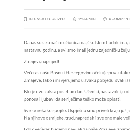
IN:
UNCATEGORIZED
BY:
ADMIN
0 COMMEN
Danas su se u našim učionicama, školskim hodnicima, dv
nastavnu godinu, a svi smo imali jednu zajedničku želju
Zmajevi, naprijed!
Večeras našu Bosnu i Hercegovinu očekuje prva utakmic
Zmajeve, tako i mi vjerujemo u svaku pobjedu, svaki san
Bio je ovo zaista poseban dan. Učenici, nastavnici, rodi
ponosa i ljubavi da se riječima teško može opisati.
Sve se nekako spojilo. Uspješno smo priveli kraju još 
Na njihove osmijehe, trud, napredak i sve one male vel
I dok večeras budemo navijali za naše Zmajeve, znamo 