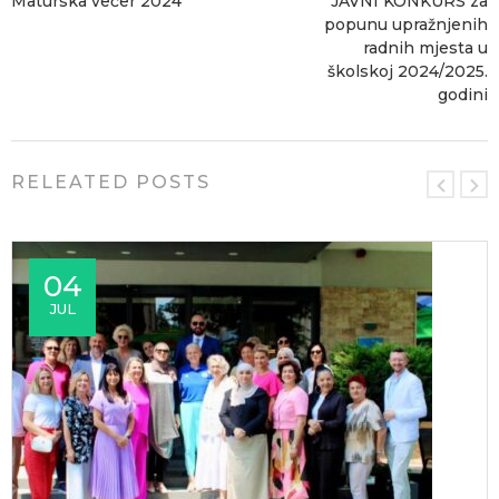
Maturska večer 2024
JAVNI KONKURS za
popunu upražnjenih
radnih mjesta u
školskoj 2024/2025.
godini
RELEATED POSTS
04
JUL