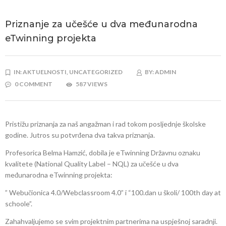
Priznanje za učešće u dva međunarodna
eTwinning projekta
IN:
AKTUELNOSTI,
UNCATEGORIZED
BY:
ADMIN
0 COMMENT
587 VIEWS
Pristižu priznanja za naš angažman i rad tokom posljednje školske
godine. Jutros su potvrđena dva takva priznanja.
Profesorica Belma Hamzić, dobila je eTwinning Državnu oznaku
kvalitete (National Quality Label – NQL) za učešće u dva
međunarodna eTwinning projekta:
” Webučionica 4.0/Webclassroom 4.0” i “100.dan u školi/ 100th day at
schoole”.
Zahahvaljujemo se svim projektnim partnerima na uspješnoj saradnji.