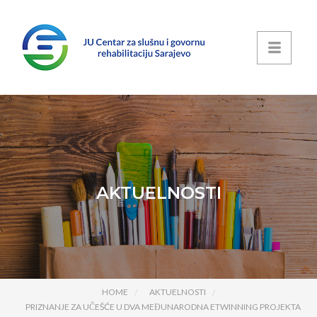
AKTUELNOSTI
HOME
AKTUELNOSTI
PRIZNANJE ZA UČEŠĆE U DVA MEĐUNARODNA ETWINNING PROJEKTA