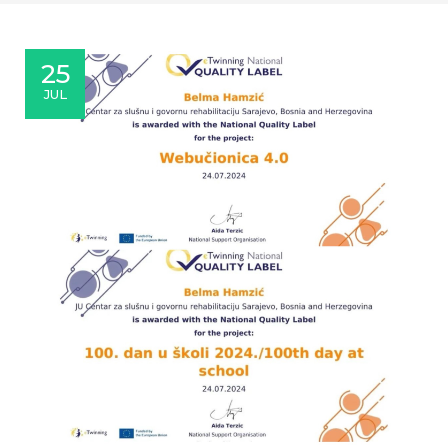
25
JUL