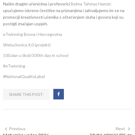
Našim dragim učenicima i profesorici
Belma Tahmaz Hamzic
upućujemo iskrene čestitke na priznanjima i zahvaljujemo im se na
promociji kreativnosti učenika s oštećenjem sluha i govora koji su
postigli značajan uspjeh.
eTwinning Bosna i Hercegovina
Webučionica 4.0 (projekt)
100.dan u školi/100th day in school
#eTwinning
#NationalQualityLabel
SHARE THIS POST:
Previous
Next