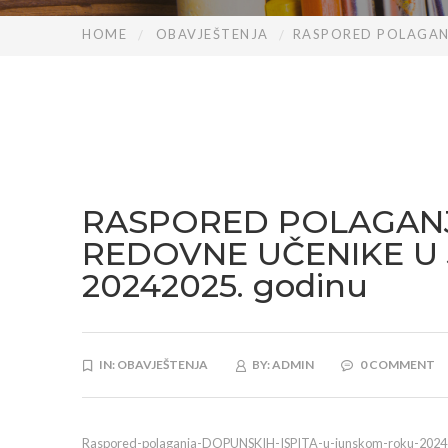
HOME
OBAVJEŠTENJA
RASPORED POLAGANJ
RASPORED POLAGANJ
REDOVNE UČENIKE U
20242025. godinu
IN:
OBAVJEŠTENJA
BY:
ADMIN
0 COMMENT
Raspored-polaganja-DOPUNSKIH-ISPITA-u-junskom-roku-2024