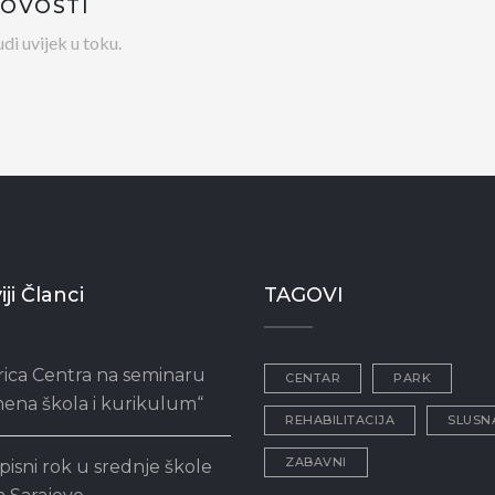
NOVOSTI
di uvijek u toku.
ji Članci
TAGOVI
rica Centra na seminaru
CENTAR
PARK
ena škola i kurikulum“
REHABILITACIJA
SLUSN
ZABAVNI
pisni rok u srednje škole