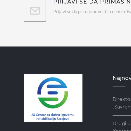
PRIJAVI SE DA PRIMAŠ 
Prijavi se da primaš novosti o centru. Bu
Najnovi
Direkto
„Savrem
Drugi u