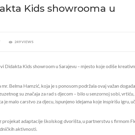
dakta Kids showrooma u
T
249 VIEWS
ovi Didakta Kids showroom u Sarajevu – mjesto koje odiše kreativn
ca mr. Belma Hamzić, koja je s ponosom podržala ovaj važan događa
zetnog su značaja za rad s djecom – bilo u senzornoj sobi, vrtiću,
je malo carstvo za djecu, ispunjeno idejama koje inspirišu igru, uč
 projekat adaptacije školskog dvorišta, u partnerstvu s firmom Fle
dničkih aktivnosti.