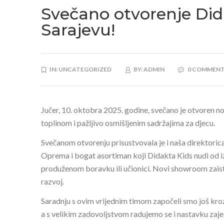
Svečano otvorenje Di
Sarajevu!
IN:
UNCATEGORIZED
BY:
ADMIN
0 COMMEN
Jučer, 10. oktobra 2025. godine, svečano je otvoren n
toplinom i pažljivo osmišljenim sadržajima za djecu.
Svečanom otvorenju prisustvovala je i naša direktori
Oprema i bogat asortiman koji Didakta Kids nudi od izu
produženom boravku ili učionici. Novi showroom zaista 
razvoj.
Saradnju s ovim vrijednim timom započeli smo još kroz
a s velikim zadovoljstvom radujemo se i nastavku zaje