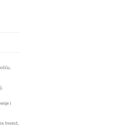
ošću,
j.
enje i
x Invest,