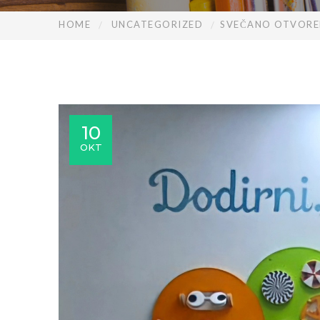
HOME
UNCATEGORIZED
SVEČANO OTVORE
10
OKT