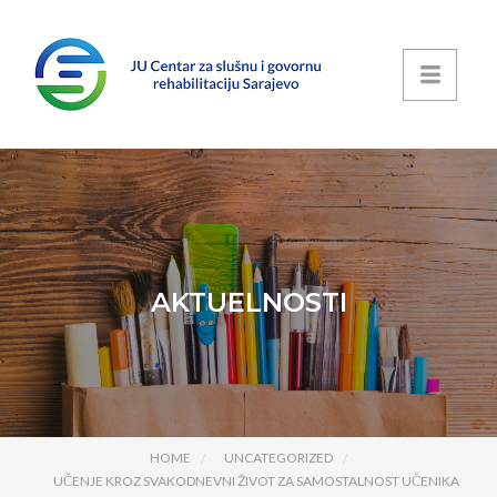
AKTUELNOSTI
HOME
UNCATEGORIZED
UČENJE KROZ SVAKODNEVNI ŽIVOT ZA SAMOSTALNOST UČENIKA