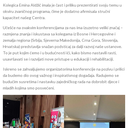
Kolegica Emina Aldžić imala je čast i priliku prezentirati svoju temu u
okviru zvaničnog programa, čime je dodatno afirmisala stručni
kapacitet našeg Centra.
Učešće na ovakvim konferencijama za nas ima izuzetno veliki značaj –
razmjena znanja i iskustava sa kolegama iz Bosne i Hercegovine i
zemalja regiona (Srbija, Sjeverna Makedonija, Crna Gora, Slovenija,
Hrvatska) predstavlja snažan podsticaj za dalji razvoj naše ustanove.
To je put kojim ćemo i u budućnosti ići, kako bismo nastavili rasti,
usavršavati se i razvijati nove pristupe u edukaciji i rehabilitaciji.
Iskreno se zahvaljujemo organizatorima konferencije na pozivu i prilici
da budemo dio ovog važnog i inspirativnog događaja. Radujemo se
budućim susretima i nastavku zajedničkog rada na dobrobit djece i
mladih kojima smo posvećeni.