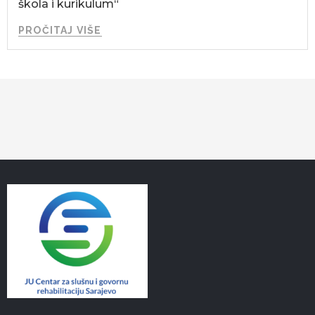
škola i kurikulum“
PROČITAJ VIŠE