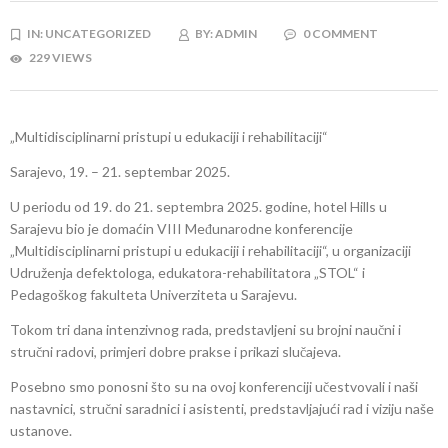
IN:
UNCATEGORIZED
BY:
ADMIN
0 COMMENT
229 VIEWS
„Multidisciplinarni pristupi u edukaciji i rehabilitaciji“
Sarajevo, 19. – 21. septembar 2025.
U periodu od 19. do 21. septembra 2025. godine, hotel Hills u
Sarajevu bio je domaćin VIII Međunarodne konferencije
„Multidisciplinarni pristupi u edukaciji i rehabilitaciji“, u organizaciji
Udruženja defektologa, edukatora-rehabilitatora „STOL“ i
Pedagoškog fakulteta Univerziteta u Sarajevu.
Tokom tri dana intenzivnog rada, predstavljeni su brojni naučni i
stručni radovi, primjeri dobre prakse i prikazi slučajeva.
Posebno smo ponosni što su na ovoj konferenciji učestvovali i naši
nastavnici, stručni saradnici i asistenti, predstavljajući rad i viziju naše
ustanove.