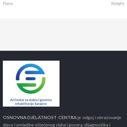
Piano
Kinight
OSNOVNA DJELATNOST CENTRA
je odgoj i obrazovanje
djece i omladine oštećenog sluha i govora, dijagnostika i