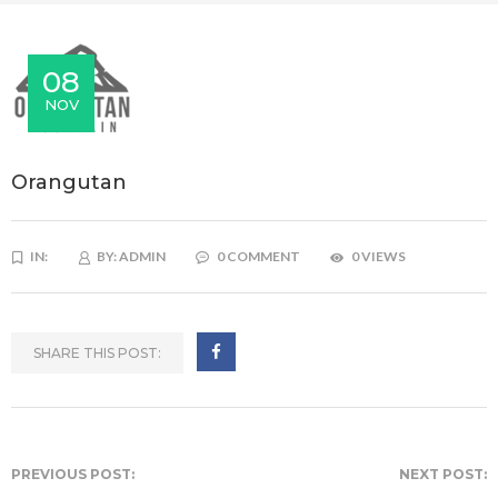
08
NOV
Orangutan
IN:
BY:
ADMIN
0 COMMENT
0 VIEWS
SHARE THIS POST:
PREVIOUS POST:
NEXT POST: