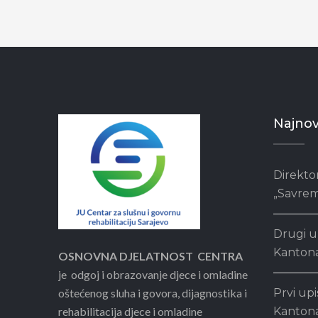
Najnovi
Direkto
„Savrem
Drugi u
Kantona
OSNOVNA DJELATNOST CENTRA
je odgoj i obrazovanje djece i omladine
oštećenog sluha i govora, dijagnostika i
Prvi upi
rehabilitacija djece i omladine
Kantona