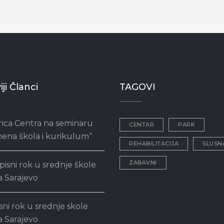
ji Članci
TAGOVI
rica Centra na seminaru
CENTAR
PARK
ena škola i kurikulum“
REHABILITACIJA
SLUSN
ZABAVNI
pisni rok u srednje škole
 Sarajevo
sni rok u srednje skole
 Sarajevo