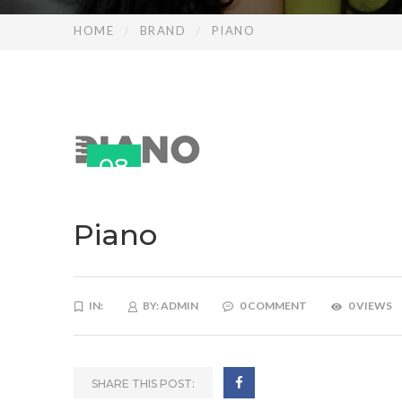
HOME
BRAND
PIANO
08
NOV
Piano
IN:
BY:
ADMIN
0 COMMENT
0 VIEWS
SHARE THIS POST: